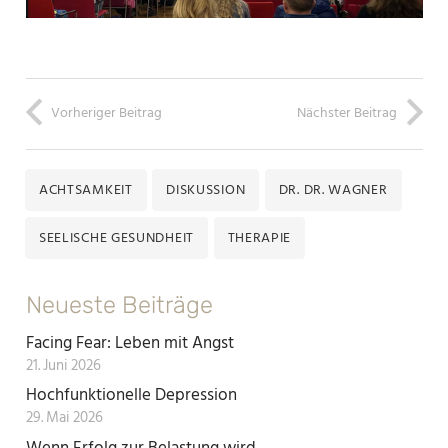
Vorheriger Beitrag
Nächster Beitrag
ACHTSAMKEIT
DISKUSSION
DR. DR. WAGNER
SEELISCHE GESUNDHEIT
THERAPIE
Neueste Beiträge
Facing Fear: Leben mit Angst
21. Juni 2026
Hochfunktionelle Depression
29. Mai 2026
Wenn Erfolg zur Belastung wird